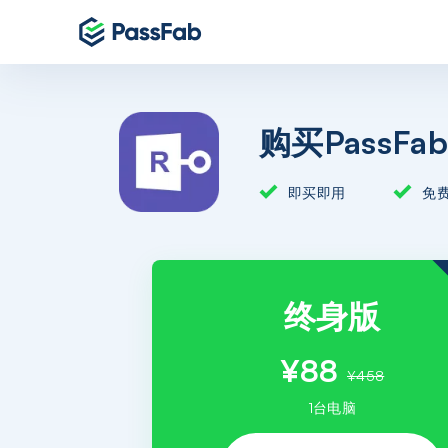
购买PassFab 
即买即用
免
终身版
¥88
¥458
1台电脑