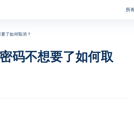
所
assFab for Excel
PassFab for RAR
想要了如何取消？
assFab for Word
PassFab for PPT
护密码不想要了如何取
assFab for Office
PassFab for ZIP
assFab for PDF