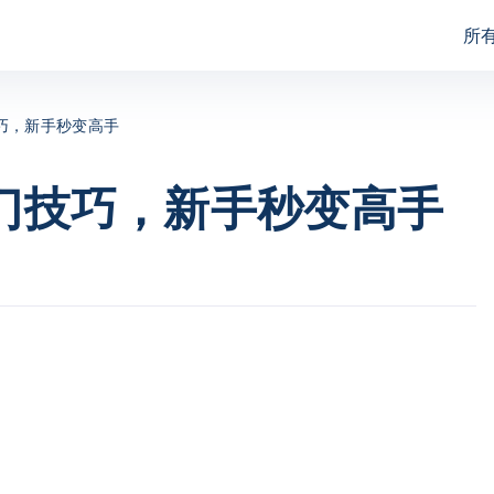
所
assFab for Excel
PassFab for RAR
技巧，新手秒变高手
assFab for Word
PassFab for PPT
冷门技巧，新手秒变高手
assFab for Office
PassFab for ZIP
assFab for PDF