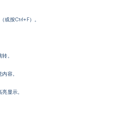
或按Ctrl+F）。
跳转。
觉内容。
高亮显示。