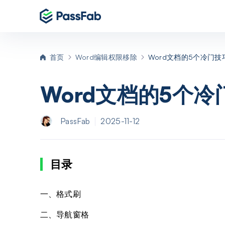
P
首页
Word编辑权限移除
Word文档的5个冷门
P
Word文档的5个
P
PassFab
2025-11-12
P
目录
一、格式刷
二、导航窗格