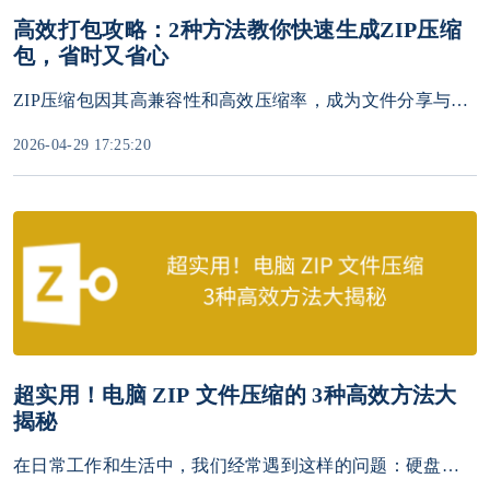
高效打包攻略：2种方法教你快速生成ZIP压缩
包，省时又省心
ZIP压缩包因其高兼容性和高效压缩率，成为文件分享与存储的常用格式。无论是整理工作资料、发送大量图片，还是节省存储空间，掌握快速生成ZIP的方法能大幅提升效率。本文将介绍2种核心方法，无需复杂操作，3步即可完成压缩。
2026-04-29 17:25:20
超实用！电脑 ZIP 文件压缩的 3种高效方法大
揭秘
在日常工作和生活中，我们经常遇到这样的问题：硬盘空间告急、邮件附件超过限制、大量文档照片需要整理传输……这时候，ZIP压缩就成了最方便、最通用的解决方案。下面本文将为你系统讲解 ZIP 文件的压缩原理、操作步骤，，帮你轻松释放存储空间、提升文件传输效率。