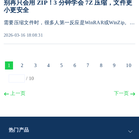
别再只会用 ZIP！3 分钟学会 7Z 压缩，文件更
小更安全
需要压缩文件时，很多人第一反应是WinRAR或WinZip。但其实有一款免费开源、压缩率更高的神器——7-Zip，它创建的7Z格式压缩包，往往比RAR和ZIP更小，传输更快。 更重要的是，7-Zip完全免费，没有任何广告和弹窗。本文将用三分钟带你快速学会如何创建7Z压缩包。
2026-03-16 18:08:31
1
2
3
4
5
6
7
8
9
10
/
10
上一页
下一页
热门产品