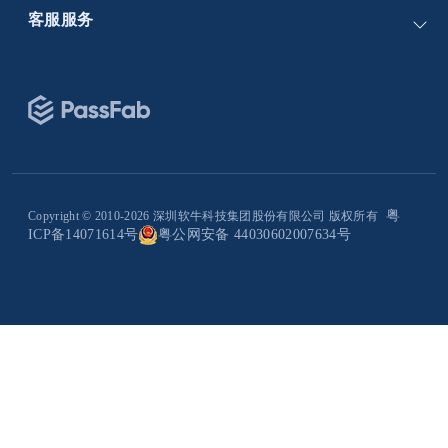
公司简介
PassFab for RAR
客服服务
隐私政策
PassFab for PDF
帮助中心
服务条款
注册码中心
网站地图
购买常见问题
退款政策
客服邮箱：
support@tenorshare.cn
客服电话：400-128-2618
客服时间：周一至周五（09:00-12:30，14:00-18:30，
粤
Copyright © 2010-2026 深圳软牛科技集团股份有限公司 版权所有
ICP备14071614号
粤公网安备 44030602007634号
19:30-23:30）