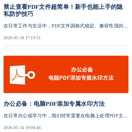
禁止查看PDF文件超简单！新手也能上手的隐
私防护技巧
在日常工作与生活中，PDF文件因格式稳定、兼容性强的特点，成为承载重要信息的常用载体。但当文件涉及商业机密、个人隐私或敏感数据时，如何防止他人随意查看，就成了亟待解决的问题。本文将介绍三种简单有效的方法，帮您轻松守护PDF文件的安全性。
2026-05-18 17:19:51
办公必备：电脑PDF添加专属水印方法
在日常办公或学习中，我们经常需要在电脑上处理PDF文件。无论是合同、标书、方案还是个人作品集，给PDF添加专属水印都是防止文件被盗用、泄露或被篡改的有效手段。本文将详细讲解多种为PDF添加专属水印的方法。
2026-05-14 19:00:48