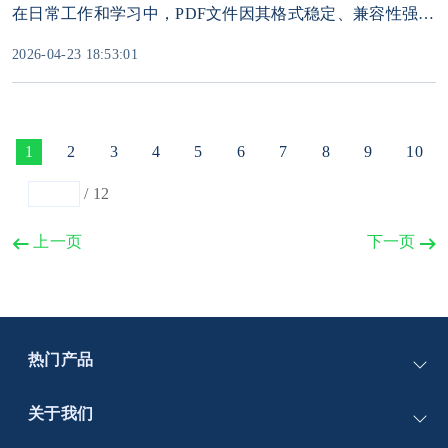
在日常工作和学习中，PDF文件因其格式稳定、兼容性强而被广泛使用。为了保护文件内容的安全性，我们常常会为PDF设置密码。然而，当密码被遗忘或丢失时，原本为了保护隐私而设置的密码反而成了阻碍我们访问文件的绊脚石。
2026-04-23 18:53:01
1
2
3
4
5
6
7
8
9
10
/
12
上一页
下一页
热门产品
PassFab for Word
关于我们
PassFab for Excel