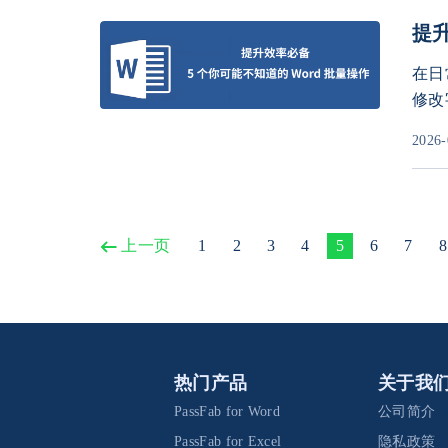
提升
在日
修改
脚等
2026-
隐藏
率直
上一页
1
2
3
4
5
6
7
8
热门产品
关于我
PassFab for Word
公司简介
PassFab for Excel
隐私政策