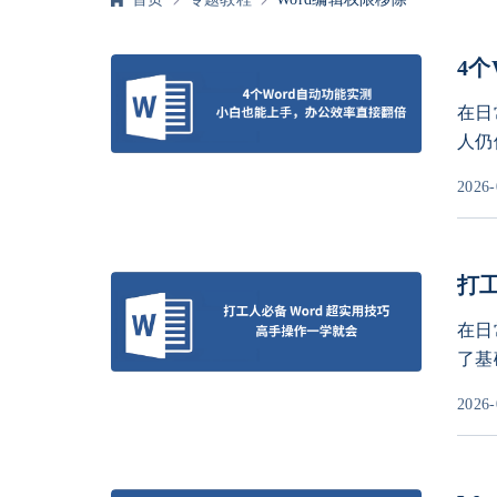
4
翻
在日
人仍
着许
2026-
来，
打工
在日
了基
捷键
2026-
都在