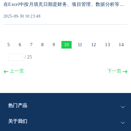
在Excel中按月填充日期是财务、项目管理、数据分析等场景的常见需求。无论是生成月度报表、规划项目时间线，还是统计销售数据，掌握日期填充技巧都能大幅提升效率。本文将详细介绍3种按月填充日期的方法，涵盖基础操作与进阶技巧，助您轻松应对不同场景。
2025-09-30 10:23:48
5
6
7
8
9
10
11
12
13
14
/
25
上一页
下一页
热门产品
PassFab for Word
关于我们
PassFab for Excel