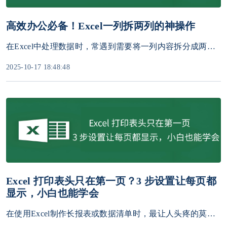
高效办公必备！Excel一列拆两列的神操作
在Excel中处理数据时，常遇到需要将一列内容拆分成两列的情况，例如将“姓名-电话”合并列拆分为独立的“姓名”和“电话”两列，或将全角/半角符号分隔的数据分开。本文将详细介绍个高效拆分方法。
2025-10-17 18:48:48
Excel 打印表头只在第一页？3 步设置让每页都
显示，小白也能学会
在使用Excel制作长报表或数据清单时，最让人头疼的莫过于打印出来之后，只有第一页有标题行，后面几页光秃秃的只有数据，让人看得云里雾里，还得手动用笔写上这是XX表。